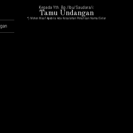
Kepada Yth. Bp./Ibu/Saudara/i:
Tamu Undangan
*) Mohon Maaf Apabila Ada Kesalahan Penulisan Nama/gelar
ngan