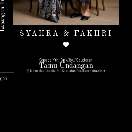
SYAHRA & FAKHRI
Kepada Yth: Bpk/Ibu/Saudara/I
Tamu Undangan
*) Mohon Maaf Apabila Ada Kesalahan Penulisan Nama/gelar
ngan