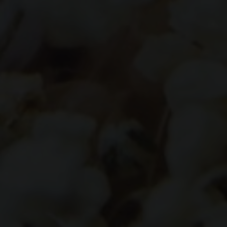
13 | 04 | 2025
Kepada Yth. Bapak/Ibu/Saudara/i:
Tamu Undangan
Di Tempat