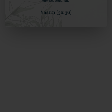
mereka ketahui.”
Yasiin (36:36)