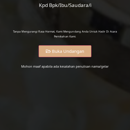
Kpd Bpk/Ibu/Saudara/i
Tanpa Mengurangi Rasa Hormat, Kami Mengundang Anda Untuk Hadir Di Acara
Pernikahan Kami.
Buka Undangan
Mohon maaf apabila ada kesalahan penulisan nama/gelar
Beri Doa & Ucapan Terbaikmu
UNTUK KAMI BERDUA