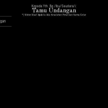
Kepada Yth. Bp./Ibu/Saudara/i:
Tamu Undangan
*) Mohon Maaf Apabila Ada Kesalahan Penulisan Nama/gelar
ngan