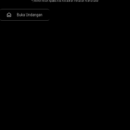
*) Mohon Maaf Apabila Ada Kesalahan Penulisan Nama/gelar
Buka Undangan