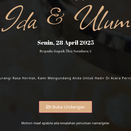
Ida & Ulum
IDA & ULUM
Senin, 28 April 2025
Kepada Bapak/Ibu/Saudara/i:
Senin, 28 April 2025
rangi Rasa Hormat, Kami Mengundang Anda Untuk Hadir Di Acara Pern
SAVE THE DATE
Buka Undangan
Mohon maaf apabila ada kesalahan penulisan nama/gelar