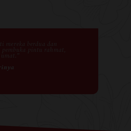
ti mereka berdua dan
a pembuka pintu rahmat,
 umat.”
rinya