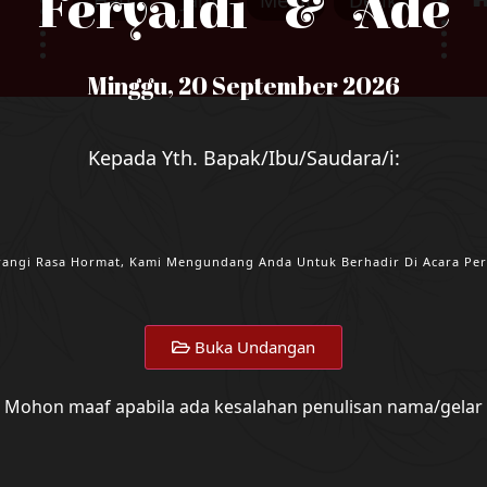
Feryaldi & Ade
Hari
Jam
Menit
Detik
Minggu, 20 September 2026
Kepada Yth. Bapak/Ibu/Saudara/i:
angi Rasa Hormat, Kami Mengundang Anda Untuk Berhadir Di Acara Per
Buka Undangan
Mohon maaf apabila ada kesalahan penulisan nama/gelar