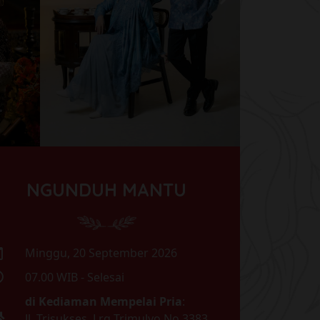
NGUNDUH MANTU
Minggu, 20 September 2026
07.00 WIB - Selesai
di Kediaman Mempelai Pria
:
Jl. Trisukses, Lrg Trimulyo No.3383,