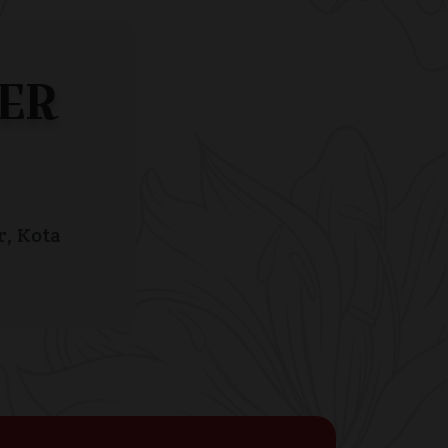
ER
r, Kota