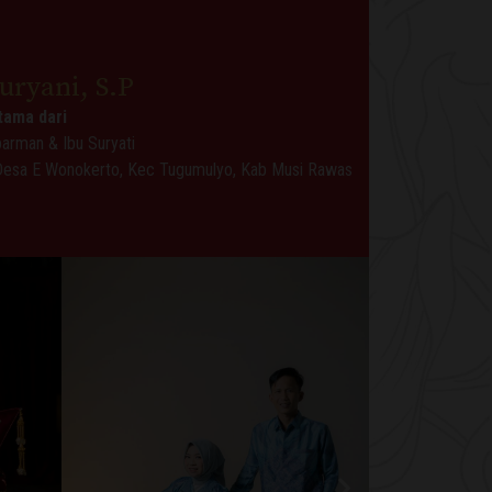
uryani, S.P
tama dari
arman & Ibu Suryati
Desa E Wonokerto, Kec Tugumulyo, Kab Musi Rawas