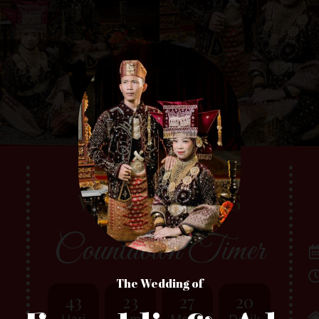
WE'RE GETTING
MARRIED
Countdown Timer
The Wedding of
43
23
27
19