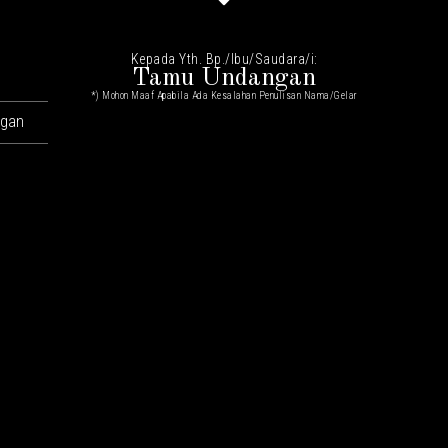
Kepada Yth. Bp./Ibu/Saudara/i:
Tamu Undangan
*) Mohon Maaf Apabila Ada Kesalahan Penulisan Nama/gelar
ngan