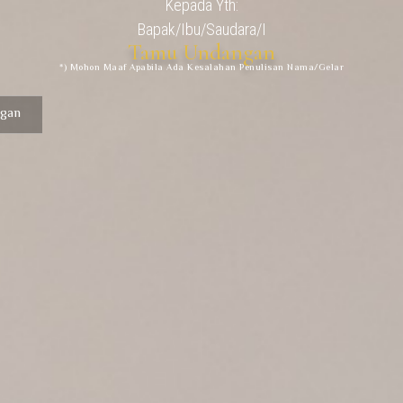
Kepada Yth:
Bapak/Ibu/Saudara/I
Tamu Undangan
*) Mohon Maaf Apabila Ada Kesalahan Penulisan Nama/gelar
gan