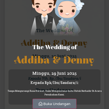
The Wedding Of
Addiba & Denny
The Wedding of
Minggu, 29 Juni 2025
Addiba & Denny
Minggu, 29 Juni 2025
Kepada Yth. Bp./Ibu/Saudara/i
Kepada Bpk/Ibu/Saudara/i:
Tamu Undangan
Tanpa Mengurangi Rasa Hormat, Kami Mengundang Anda Untuk Berhadir Di Acara
Pernikahan Kami.
Buka Undangan